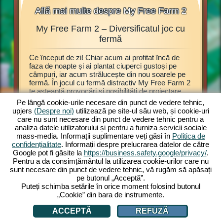
Află mai multe despre My Free Farm 2
My Free Farm 2 – Diversificatul joc cu
My F
ălașe,
fermă
Ce început de zi! Chiar acum ai profitat încă de
Acest joc
ijești
faza de noapte și ai plantat ciuperci gustoși pe
browser 
câmpuri, iar acum strălucește din nou soarele pe
Explorează
 Atunci
fermă. În jocul cu fermă distractiv My Free Farm 2
prezentat
bitul joc
te așteaptă provocări și posibilități de proiectare
poți înce
rezi
grozave. Modul de noapte este doar una dintre
plante e
oie este
Pe lângă cookie-urile necesare din punct de vedere tehnic,
numeroasele opțiuni de joc. Savurează jocul My
recoltate
eja poți
upjers
(Despre noi)
utilizează pe site-ul său web, și cookie-uri
Free Farm 2 acum și pe calculator. Varianta
de produc
joc cu
care nu sunt necesare din punct de vedere tehnic pentru a
browser îți oferă experiențe de joc cu fermă
mărfuri d
analiza datele utilizatorului și pentru a furniza servicii sociale
captivante. Ține și crește animale, cultivă
produsel
mass-media. Informații suplimentare veți găsi în
Politica de
câmpurile, adună recolta și produ mărfuri
te vizit
confidențialitate
. Informații despre prelucrarea datelor de către
delicioase pentru clienți. Înregistrează-te gratis și
ferma, ț
Google pot fi găsite la
https://business.safety.google/privacy/
.
joacă acum!
obținute 
Pentru a da consimțământul la utilizarea cookie-urilor care nu
sunt necesare din punct de vedere tehnic, vă rugăm să apăsați
pe butonul „Acceptă”.
Puteți schimba setările în orice moment folosind butonul
„Cookie” din bara de instrumente.
ACCEPTĂ
REFUZĂ