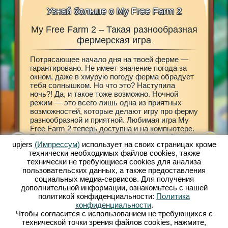
Узнай больше о My Free Farm 2
My Free Farm 2 – Такая разнообразная
My 
 в My
фермерская игра
Потрясающее начало дня на твоей ферме —
Размере
3D»!
гарантировано. Не имеет значение погода за
Открой 
шного
окном, даже в хмурую погоду ферма обрадует
My Free 
еревню
тебя солнышком. Но что это? Наступила
принесе
ебя в мир
ночь?! Да, и такое тоже возможно. Ночной
городе 
х
режим — это всего лишь одна из приятных
деревен
вай
возможностей, которые делают игру про ферму
разраба
разнообразной и приятной. Любимая игра My
ферму —
мир с
Free Farm 2 теперь доступна и на компьютере.
декорир
няйся к
Теперь ты сможешь сам решать, что тебе
земле т
upjers
(Импрессум)
использует на своих страницах кроме
больше нравится: мобильная версия My Free
знакомы
технически необходимых файлов сookies, также
Farm 2 или браузерная игра. Заботься о
экзотич
технически не требующиеся cookies для анализа
домашних животных, разводи их, обрабатывай
обрабат
пользовательских данных, а также предоставления
поля, собирай урожай, производи товары для
получит
социальных медиа-сервисов. Для получения
прибывающих клиентов. Зарегистрируйся уже
нужны н
дополнительной информации, ознакомьтесь с нашей
сейчас и играй бесплатно!
твою фе
политикой конфиденциальности:
Политика
Амелия.
конфиденциальности
.
двумя к
Чтобы согласится с использованием не требующихся с
принима
технической точки зрения файлов cookies, нажмите,
всему ми