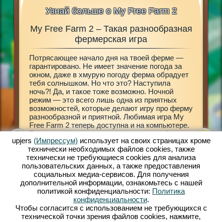
Узнай больше о My Free Farm 2
My Free Farm 2 – Такая разнообразная
My 
 в My
фермерская игра
Потрясающее начало дня на твоей ферме —
Размере
3D»!
гарантировано. Не имеет значение погода за
Открой 
шного
окном, даже в хмурую погоду ферма обрадует
My Free 
еревню
тебя солнышком. Но что это? Наступила
принесе
ебя в мир
ночь?! Да, и такое тоже возможно. Ночной
городе 
х
режим — это всего лишь одна из приятных
деревен
вай
возможностей, которые делают игру про ферму
разраба
разнообразной и приятной. Любимая игра My
ферму —
мир с
Free Farm 2 теперь доступна и на компьютере.
декорир
няйся к
Теперь ты сможешь сам решать, что тебе
земле т
upjers
(Импрессум)
использует на своих страницах кроме
больше нравится: мобильная версия My Free
знакомы
технически необходимых файлов сookies, также
Farm 2 или браузерная игра. Заботься о
экзотич
технически не требующиеся cookies для анализа
домашних животных, разводи их, обрабатывай
обрабат
пользовательских данных, а также предоставления
поля, собирай урожай, производи товары для
получит
социальных медиа-сервисов. Для получения
прибывающих клиентов. Зарегистрируйся уже
нужны н
дополнительной информации, ознакомьтесь с нашей
сейчас и играй бесплатно!
твою фе
политикой конфиденциальности:
Политика
Амелия.
конфиденциальности
.
двумя к
Чтобы согласится с использованием не требующихся с
принима
технической точки зрения файлов cookies, нажмите,
всему ми