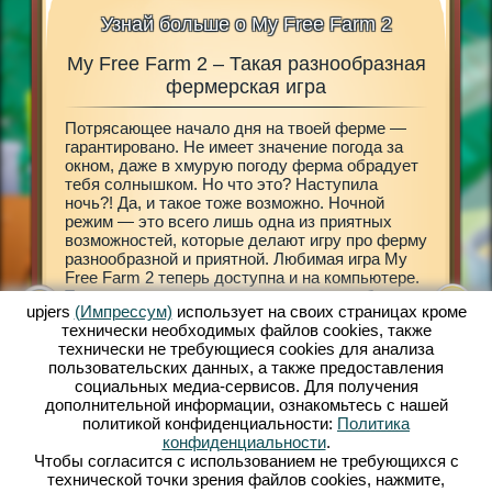
Узнай больше о My Free Farm 2
My Free Farm 2 – Такая разнообразная
My 
 в My
фермерская игра
Потрясающее начало дня на твоей ферме —
Размере
3D»!
гарантировано. Не имеет значение погода за
Открой 
шного
окном, даже в хмурую погоду ферма обрадует
My Free 
еревню
тебя солнышком. Но что это? Наступила
принесе
ебя в мир
ночь?! Да, и такое тоже возможно. Ночной
городе 
х
режим — это всего лишь одна из приятных
деревен
вай
возможностей, которые делают игру про ферму
разраба
разнообразной и приятной. Любимая игра My
ферму —
мир с
Free Farm 2 теперь доступна и на компьютере.
декорир
няйся к
Теперь ты сможешь сам решать, что тебе
земле т
upjers
(Импрессум)
использует на своих страницах кроме
больше нравится: мобильная версия My Free
знакомы
технически необходимых файлов сookies, также
Farm 2 или браузерная игра. Заботься о
экзотич
технически не требующиеся cookies для анализа
домашних животных, разводи их, обрабатывай
обрабат
пользовательских данных, а также предоставления
поля, собирай урожай, производи товары для
получит
социальных медиа-сервисов. Для получения
прибывающих клиентов. Зарегистрируйся уже
нужны н
дополнительной информации, ознакомьтесь с нашей
сейчас и играй бесплатно!
твою фе
политикой конфиденциальности:
Политика
Амелия.
конфиденциальности
.
двумя к
Чтобы согласится с использованием не требующихся с
принима
технической точки зрения файлов cookies, нажмите,
всему ми