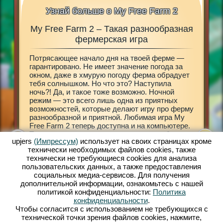
Узнай больше о My Free Farm 2
My Free Farm 2 – Такая разнообразная
My 
 в My
фермерская игра
Потрясающее начало дня на твоей ферме —
Размере
3D»!
гарантировано. Не имеет значение погода за
Открой 
шного
окном, даже в хмурую погоду ферма обрадует
My Free 
еревню
тебя солнышком. Но что это? Наступила
принесе
ебя в мир
ночь?! Да, и такое тоже возможно. Ночной
городе 
х
режим — это всего лишь одна из приятных
деревен
вай
возможностей, которые делают игру про ферму
разраба
разнообразной и приятной. Любимая игра My
ферму —
мир с
Free Farm 2 теперь доступна и на компьютере.
декорир
няйся к
Теперь ты сможешь сам решать, что тебе
земле т
upjers
(Импрессум)
использует на своих страницах кроме
больше нравится: мобильная версия My Free
знакомы
технически необходимых файлов сookies, также
Farm 2 или браузерная игра. Заботься о
экзотич
технически не требующиеся cookies для анализа
домашних животных, разводи их, обрабатывай
обрабат
пользовательских данных, а также предоставления
поля, собирай урожай, производи товары для
получит
социальных медиа-сервисов. Для получения
прибывающих клиентов. Зарегистрируйся уже
нужны н
дополнительной информации, ознакомьтесь с нашей
сейчас и играй бесплатно!
твою фе
политикой конфиденциальности:
Политика
Амелия.
конфиденциальности
.
двумя к
Чтобы согласится с использованием не требующихся с
принима
технической точки зрения файлов cookies, нажмите,
всему ми