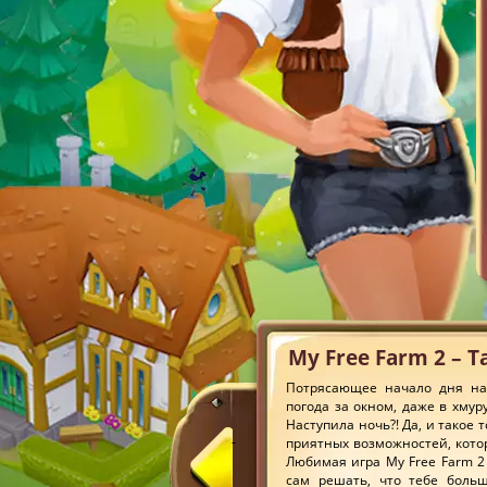
My Free Farm 2 – 
Потрясающее начало дня на
погода за окном, даже в хмур
Наступила ночь?! Да, и такое
приятных возможностей, кото
Любимая игра My Free Farm 2
сам решать, что тебе боль