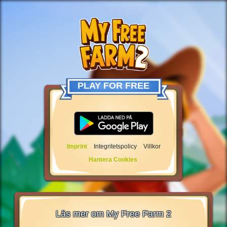
PLAY FOR FREE
Imprint
Integritetspolicy
Villkor
Hantera Cookies
Läs mer om My Free Farm 2