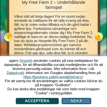
My Free Farm 2 – Underhållande
My Fre
ännande
farmspel
Vilket sätt att börja dagen! För en stund sedan
Detta fa
nsin
använde du nattfasen för att odla svamp på dina
webbläsa
bondgård,
fält, nu är solen redan tillbaka och din gård badar i
egen virt
äventyr
gyllene ljus. Fantastiska utmaningar och
Handledn
2. Med
anpassningsalternativ väntar dig i My Free Farm 2,
grunderna
in egen
nattläge är bara en av dessa otaliga funktioner. Nu
fält, odl
er är en
kan du njuta av hitspelet My Free Farm 2 på din
Omfattan
g, och du
dator. Webbläsarspelversionen ger samma
dig att b
 spelet i
extraordinära gårdsspel som du känner till och
goda var
älskar. Föd upp djur, odla dina fält, ta in skörden
lastbil, 
och producera goda varor till dina kunder.
hon komm
upjers
(Imprint)
använder cookies på sina webbplatser för
Registrera dig gratis nu och börja!
din gård,
dataanalys, för att tillhandahålla sociala medietjänster och för att
djurprod
ERING
leverera personlig reklam. Mer information finns i vår
Dataskydd
. Information om Googles databehandling finns på
https://business.safety.google/privacy/
.
För att samtycke till användningen av valfria cookies klickar du
på knappen "Godkänn".
Du kan ändra dina inställningar när som helst med knappen
"Cookie" i verktygsfältet.
ACCEPTERA
NEKA