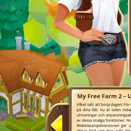
My Free Farm 2 – 
Vilket sätt att börja dagen! F
på dina fält, nu är solen reda
utmaningar och anpassningsalte
av dessa otaliga funktioner. N
Webbläsarspelversionen ger 
älskar. Föd upp djur, odla din