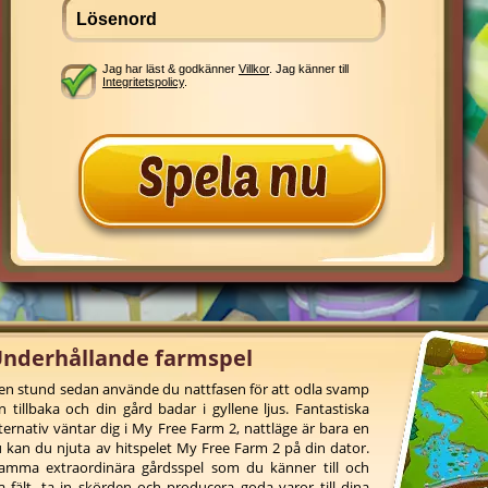
Jag har läst & godkänner
Villkor
. Jag känner till
Integritetspolicy
.
Underhållande farmspel
ör en stund sedan använde du nattfasen för att odla svamp
n tillbaka och din gård badar i gyllene ljus. Fantastiska
rnativ väntar dig i My Free Farm 2, nattläge är bara en
u kan du njuta av hitspelet My Free Farm 2 på din dator.
samma extraordinära gårdsspel som du känner till och
a fält, ta in skörden och producera goda varor till dina