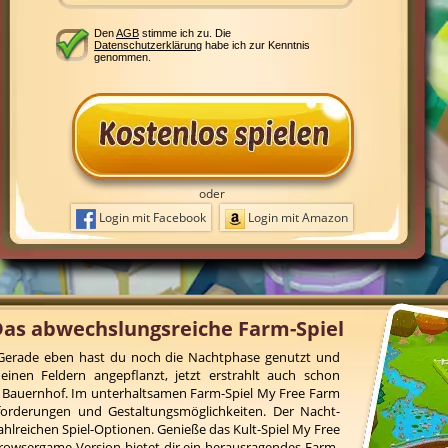
Den
AGB
stimme ich zu. Die
Datenschutzerklärung
habe ich zur Kenntnis
genommen.
oder
Login mit Facebook
Login mit Amazon
Das abwechslungsreiche Farm-Spiel
! Gerade eben hast du noch die Nachtphase genutzt und
inen Feldern angepflanzt, jetzt erstrahlt auch schon
 Bauernhof. Im unterhaltsamen Farm-Spiel My Free Farm
forderungen und Gestaltungsmöglichkeiten. Der Nacht-
ahlreichen Spiel-Optionen. Genieße das Kult-Spiel My Free
rowsergame-Version bietet dir ein herausragendes Farm-