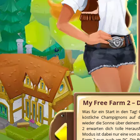
My Free Farm 2 – 
Was für ein Start in den Tag
köstliche Champignons auf de
wieder die Sonne über deinem
2 erwarten dich tolle Heraus
Modus ist dabei nur eine von z
Farm 2 nun auch am PC. Die B