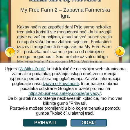
My Free Farm 2 – Zabavna Farmerska
Farmta
nje,
Igra
Kakav način za započeti dan! Prije samo nekoliko
Ova farm
 kako
trenutaka koristili ste mogućnost noći da bi uzgojili
Internet
nju
gljive na vašim poljima, a sad se već sunce vratilo
vlastitu,
d
i okupalo vašu farmu zlatnim svjetlom. Fantastični
Pomoći 
rm 2. Ova
izazovi i mogućnosti čekaju vas na My Free Farm
vođenja 
 da
2 – postavka noći samo je jedna od nebrojeno
„kormilo“
t
mnogo mogućnosti. Sad možete uživati u hit igri
povrće i
lo i
My Free Farm 2 na vašem PC-u. Verzija igre
proizvod
čarobnu
Internet preglednika omogućit će vam jednako
obradite 
Upjers
(Zaštitni Znak)
koristi kolačiće na svojim web stranicama
fantastičnu farmersku zabavu koju već poznajete i
kupce. D
za analizu podataka, pružanje usluga društvenih medija i
volite. Držite životinje, obrađujte polja, sakupljajte
narudžbe
isporuku personaliziranog oglašavanja. Za više informacija
plodove i proizvodite ukusna dobra za vaše kupce.
farmu u 
pogledajte našu
Izjava o Privatnosti
. Informacije o obradi
Registrirajte se besplatno odmah i započnite!
životinje
 FARME
podataka od strane Googlea možete pronaći na
zaradite
https://business.safety.google/privacy/
.
Da bi pristali na korištenje neobaveznih kolačića, molimo vas
kliknite gumb "Prihvati".
Postavke možete promijeniti u bilo kojem trenutku pomoću
gumba "Kolačić" u alatnoj traci.
PRIHVATI
ODBIJ