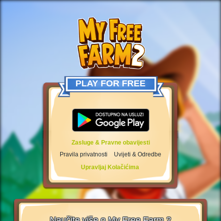
PLAY FOR FREE
Zasluge & Pravne obavijesti
Pravila privatnosti
Uvijeti & Odredbe
Upravljaj Kolačićima
Naučite više o My Free Farm 2