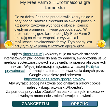
My Free Farm 2 – Urozmaicona gra
My
zęta,
farmerska
Co za dzień! Jeszcze przed chwilą korzystając z
Ta gra f
 by
pory nocnej sadziłeś pieczarki na swoich polach, a
grze prz
mie,
już powoli zaczyna wychodzić słońce i pieścić
własne w
ałych
ciepłymi promieniami twoje gospodarstwo. W
życia na
 takim
urozmaiconej grze farmerskiej My Free Farm 2
zapoznać
ególna
czekają na ciebie wspaniałe wyzwania i
A potem 
możliwości projektowania farmy. Tryb nocny jest
warzywa,
army w
przy tym tylko jedną z licznych opcji w grze.
swoje na
esz, to
Rozkoszuj się zaletami kultowej gry My Free
produkcy
możesz
upjers
(Impressum)
wykorzystuje na swoich stronach
Farm 2 również na swoim komputerze domowym.
umożliwi
iągnąć
internetowych pliki cookie do analizy danych, świadczenia usług
Przeglądarkowa wersja gry z pewnością
na które 
mediów społecznościowych i wyświetlania spersonalizowanych
dostarczy ci jedynych w swoim rodzaju
produkty
reklam. Więcej informacji znajdziesz w naszej
Polityka
farmerskich przeżyć. Hoduj zwierzęta, uprawiaj
miejscow
prywatności
. Informacje na temat przetwarzania danych przez
pola, zbieraj plony i oddaj w ręce klientów
odwiedza
rm 2
Google znajdziesz pod adresem
przepyszne bio towary. Zarejestruj się już teraz i
zamówien
https://business.safety.google/privacy/
.
graj razem z nami.
zwierzęta
FARMY
Aby wyrazić zgodę na użycie opcjonalnych plików cookie,
i zwięks
należy kliknąć przycisk „Akceptuj”.
Za pomocą przycisku „Cookie” na pasku narzędzi możesz w
dowolnym momencie zmienić swoje ustawienia.
ZAAKCEPTUJ
ODRZUĆ