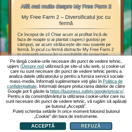
Află mai multe despre My Free Farm 2
My Free Farm 2 – Diversificatul joc cu
My F
ălașe,
fermă
Ce început de zi! Chiar acum ai profitat încă de
Acest joc
ijești
faza de noapte și ai plantat ciuperci gustoși pe
browser 
câmpuri, iar acum strălucește din nou soarele pe
Explorează
 Atunci
fermă. În jocul cu fermă distractiv My Free Farm 2
prezentat
bitul joc
te așteaptă provocări și posibilități de proiectare
poți înce
rezi
grozave. Modul de noapte este doar una dintre
plante e
oie este
Pe lângă cookie-urile necesare din punct de vedere tehnic,
numeroasele opțiuni de joc. Savurează jocul My
recoltate
eja poți
upjers
(Despre noi)
utilizează pe site-ul său web, și cookie-uri
Free Farm 2 acum și pe calculator. Varianta
de produc
joc cu
care nu sunt necesare din punct de vedere tehnic pentru a
browser îți oferă experiențe de joc cu fermă
mărfuri d
analiza datele utilizatorului și pentru a furniza servicii sociale
captivante. Ține și crește animale, cultivă
produsel
mass-media. Informații suplimentare veți găsi în
Politica de
câmpurile, adună recolta și produ mărfuri
te vizit
confidențialitate
. Informații despre prelucrarea datelor de către
delicioase pentru clienți. Înregistrează-te gratis și
ferma, ț
Google pot fi găsite la
https://business.safety.google/privacy/
.
joacă acum!
obținute 
Pentru a da consimțământul la utilizarea cookie-urilor care nu
sunt necesare din punct de vedere tehnic, vă rugăm să apăsați
pe butonul „Acceptă”.
Puteți schimba setările în orice moment folosind butonul
„Cookie” din bara de instrumente.
ACCEPTĂ
REFUZĂ