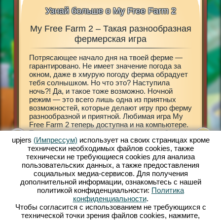
Узнай больше о My Free Farm 2
My Free Farm 2 – Такая разнообразная
My 
 в My
фермерская игра
Потрясающее начало дня на твоей ферме —
Размере
3D»!
гарантировано. Не имеет значение погода за
Открой 
шного
окном, даже в хмурую погоду ферма обрадует
My Free 
еревню
тебя солнышком. Но что это? Наступила
принесе
ебя в мир
ночь?! Да, и такое тоже возможно. Ночной
городе 
х
режим — это всего лишь одна из приятных
деревен
вай
возможностей, которые делают игру про ферму
разраба
разнообразной и приятной. Любимая игра My
ферму —
мир с
Free Farm 2 теперь доступна и на компьютере.
декорир
няйся к
Теперь ты сможешь сам решать, что тебе
земле т
upjers
(Импрессум)
использует на своих страницах кроме
больше нравится: мобильная версия My Free
знакомы
технически необходимых файлов сookies, также
Farm 2 или браузерная игра. Заботься о
экзотич
технически не требующиеся cookies для анализа
домашних животных, разводи их, обрабатывай
обрабат
пользовательских данных, а также предоставления
поля, собирай урожай, производи товары для
получит
социальных медиа-сервисов. Для получения
прибывающих клиентов. Зарегистрируйся уже
нужны н
дополнительной информации, ознакомьтесь с нашей
сейчас и играй бесплатно!
твою фе
политикой конфиденциальности:
Политика
Амелия.
конфиденциальности
.
двумя к
Чтобы согласится с использованием не требующихся с
принима
технической точки зрения файлов cookies, нажмите,
всему ми