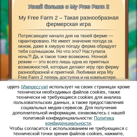
Узнай больше о My Free Farm 2
My Free Farm 2 – Такая разнообразная
My 
 в My
фермерская игра
Потрясающее начало дня на твоей ферме —
Размере
3D»!
гарантировано. Не имеет значение погода за
Открой 
шного
окном, даже в хмурую погоду ферма обрадует
My Free 
еревню
тебя солнышком. Но что это? Наступила
принесе
ебя в мир
ночь?! Да, и такое тоже возможно. Ночной
городе 
х
режим — это всего лишь одна из приятных
деревен
вай
возможностей, которые делают игру про ферму
разраба
разнообразной и приятной. Любимая игра My
ферму —
мир с
Free Farm 2 теперь доступна и на компьютере.
декорир
няйся к
Теперь ты сможешь сам решать, что тебе
земле т
upjers
(Импрессум)
использует на своих страницах кроме
больше нравится: мобильная версия My Free
знакомы
технически необходимых файлов сookies, также
Farm 2 или браузерная игра. Заботься о
экзотич
технически не требующиеся cookies для анализа
домашних животных, разводи их, обрабатывай
обрабат
пользовательских данных, а также предоставления
поля, собирай урожай, производи товары для
получит
социальных медиа-сервисов. Для получения
прибывающих клиентов. Зарегистрируйся уже
нужны н
дополнительной информации, ознакомьтесь с нашей
сейчас и играй бесплатно!
твою фе
политикой конфиденциальности:
Политика
Амелия.
конфиденциальности
.
двумя к
Чтобы согласится с использованием не требующихся с
принима
технической точки зрения файлов cookies, нажмите,
всему ми