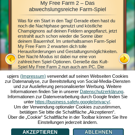
My Free Farm 2 – Das
Fa
e,
abwechslungsreiche Farm-Spiel
Was für ein Start in den Tag! Gerade eben hast du
Dieses F
n immer
noch die Nachtphase genutzt und köstliche
Browserg
uernhof
Champignons auf deinen Feldern angepflanzt, jetzt
virtuell
de
erstrahlt auch schon wieder die Sonne über
Land. Im
deinem Bauernhof. Im unterhaltsamen Farm-Spiel
Spielmög
 doch
My Free Farm 2 erwarten dich tolle
auch sch
Das
Herausforderungen und Gestaltungsmöglichkeiten.
Pflanze 
chkeit
Der Nacht-Modus ist dabei nur eine von
Gewächse
talten.
zahlreichen Spiel-Optionen. Genieße das Kult-
Naturprod
mputer
Spiel My Free Farm 2 nun auch am PC. Die
Umfangre
kann es
Browsergame-Version bietet dir ein
die Hers
iel nun
upjers
(Impressum)
verwendet auf seinen Webseiten Cookies
herausragendes Farm-Spiel-Erlebnis. Halte und
Kunden n
zur Datenanalyse, zur Bereitstellung von Social-Media-Diensten
züchte Tiere, bewirtschafte deine Felder, hol die
Erzeugni
und zur Auslieferung personalisierter Werbung. Weitere
Ernte ein und stelle leckere Waren für deine
dich in 
Informationen finden Sie in unserer
Datenschutzerklärung
.
Kunden her. Registriere dich gratis und spiel mit!
Wasserfl
Informationen zur Datenverarbeitung durch Google finden Sie
Großauft
ATION
unter
https://business.safety.google/privacy/
.
Bauernhof
Um der Verwendung optionaler Cookies zuzustimmen,
tierische
betätigen Sie bitte die Schaltfläche „Akzeptieren“.
Einnahme
Über die „Cookie“ Schaltfläche in der Toolbar können Sie Ihre
Einstellungen jederzeit ändern.
AKZEPTIEREN
ABLEHNEN