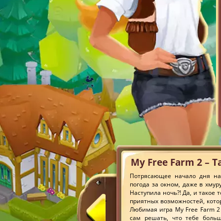
My Free Farm 2 – 
Потрясающее начало дня на
погода за окном, даже в хмур
Наступила ночь?! Да, и такое
приятных возможностей, кото
Любимая игра My Free Farm 2
сам решать, что тебе боль