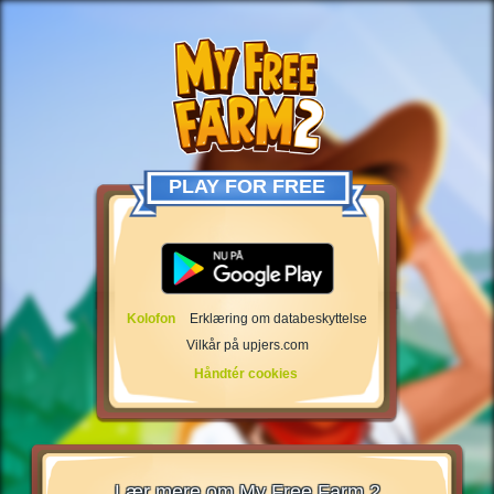
PLAY FOR FREE
Kolofon
Erklæring om databeskyttelse
Vilkår på upjers.com
Håndtér cookies
Lær mere om My Free Farm 2