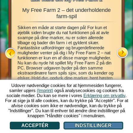
My Free Farm 2 – det underholdende
My Fre
r,
farm-spil
Sikken en måde at starte dagen på! For kun et
Dette far
 drømt
øjeblik siden brugte du nat funktionen på at avle
spillet 
hente
svampe på dine marker, nu er solen allerede
virtuelle
i
tilbage og bader din farm i et gyldent skær.
Introduk
pecielle
Fantastiske udfordringer og brugerdefinerede
spillet,
 din helt
muligheder venter på dig i My Free Farm 2 – nat
Pas dine
u behøver
funktionen er kun en af disse mange muligheder.
eksotisk
delse, og
Nu kan du nyde hit spillet My Free Farm 2 på din
dig mulig
 det
PC. Browser udgaven byder på den samme
dine kund
ekstraordinære farm spils sjov, som du kender og
piloten A
elsker. Hold dyr, opdyrk dine marker, hent høsten
farm, hol
ind og producer lækre varer til dine kunder.
og skovl
Udover nødvendige cookies for at hjemmesiden fungerer,
Register dig gratis nu og kom godt i gang!
ATION
samler upjers
(Imprint)
også analysecookies og cookies fra
sociale medier. Du kan se mere i vores
Erklæring om privatliv
.
For at sige ja til alle cookies, kan du trykke på "Acceptér". For at
afvise cookies som ikke er nødvendige, kan du trykke på
"Indstillinger". Du kan til enhver tid ændre dine indstillinger på
knappen "Håndtér cookies" i menulinien.
ACCEPTÉR
INDSTILLINGER