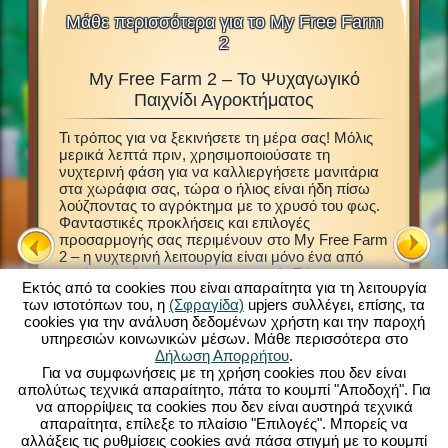
Μάθε περισσότερα για το My Free Farm
2
My Free Farm 2 – Το Ψυχαγωγικό
M
 Ζώα,
Παιχνίδι Αγροκτήματος
Δ
Τι τρόπος για να ξεκινήσετε τη μέρα σας! Μόλις
Αυτό το 
μερικά λεπτά πριν, χρησιμοποιούσατε τη
Μέσα στο
νων ζώων
νυχτερινή φάση για να καλλιεργήσετε μανιτάρια
ιδρύσετε
μιδή και
στα χωράφια σας, τώρα ο ήλιος είναι ήδη πίσω
Ανακαλύ
Τότε,
λούζποντας το αγρόκτημα με το χρυσό του φως.
φροντιστ
ωριστό
Φανταστικές προκλήσεις και επιλογές
να διαχε
προσαρμογής σας περιμένουν στο My Free Farm
έτοιμοι 
τον
2 – η νυχτερινή λειτουργία είναι μόνο ένα από
καλλιεργ
αυτά τα αμέτρητα χαρακτηριστικά. Τώρα
φυτά. Ε
 σύνδεση,
Εκτός από τα cookies που είναι απαραίτητα για τη λειτουργία
μπορείτε να απολαύσετε το επιτυχημένο παιχνίδι
επιτρέπ
κό
των ιστοτόπων του, η
(Σφραγίδα)
upjers συλλέγει, επίσης, τα
My Free Farm 2 στο PC σας. Η έκδοση του
αγροτικά
cookies για την ανάλυση δεδομένων χρήστη και την παροχή
browser παιχνιδιού παρέχει την ίδια εκπληκτική
αγαθά γ
υπηρεσιών κοινωνικών μέσων. Μάθε περισσότερα στο
διασκέδαση παιχνιδιών αγροκτήματος που
φορτηγό,
m 2:
Δήλωση Απορρήτου
.
γνωρίζετε και αγαπάτε. Φροντίστε ζώα,
όταν επι
Για να συμφωνήσεις με τη χρήση cookies που δεν είναι
καλλιεργήστε τα χωράφια σας, φέρτε τη
μαζικές
απολύτως τεχνικά απαραίτητο, πάτα το κουμπί "Αποδοχή". Για
συγκομιδή και παράγετε νόστιμα προϊόντα για
σας, κρα
Η
να απορρίψεις τα cookies που δεν είναι αυστηρά τεχνικά
τους πελάτες σας. Εγγραφείτε τώρα δωρεάν και
ζωικά π
απαραίτητα, επίλεξε το πλαίσιο "Επιλογές". Μπορείς να
ξεκινήστε!
αλλάξεις τις ρυθμίσεις cookies ανά πάσα στιγμή με το κουμπί