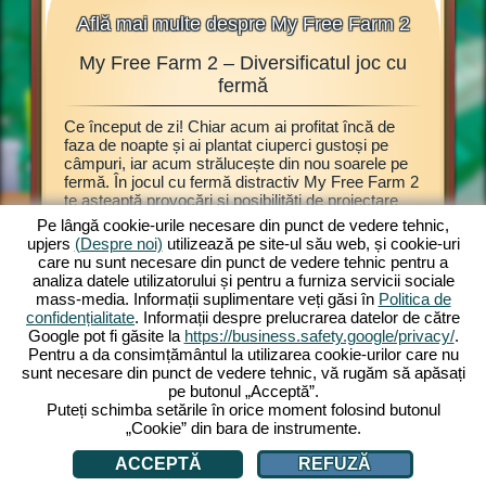
Află mai multe despre My Free Farm 2
My Free Farm 2 – Diversificatul joc cu
My F
ălașe,
fermă
Ce început de zi! Chiar acum ai profitat încă de
Acest joc
ijești
faza de noapte și ai plantat ciuperci gustoși pe
browser 
câmpuri, iar acum strălucește din nou soarele pe
Explorează
 Atunci
fermă. În jocul cu fermă distractiv My Free Farm 2
prezentat
bitul joc
te așteaptă provocări și posibilități de proiectare
poți înce
rezi
grozave. Modul de noapte este doar una dintre
plante e
oie este
Pe lângă cookie-urile necesare din punct de vedere tehnic,
numeroasele opțiuni de joc. Savurează jocul My
recoltate
eja poți
upjers
(Despre noi)
utilizează pe site-ul său web, și cookie-uri
Free Farm 2 acum și pe calculator. Varianta
de produc
joc cu
care nu sunt necesare din punct de vedere tehnic pentru a
browser îți oferă experiențe de joc cu fermă
mărfuri d
analiza datele utilizatorului și pentru a furniza servicii sociale
captivante. Ține și crește animale, cultivă
produsel
mass-media. Informații suplimentare veți găsi în
Politica de
câmpurile, adună recolta și produ mărfuri
te vizit
confidențialitate
. Informații despre prelucrarea datelor de către
delicioase pentru clienți. Înregistrează-te gratis și
ferma, ț
Google pot fi găsite la
https://business.safety.google/privacy/
.
joacă acum!
obținute 
Pentru a da consimțământul la utilizarea cookie-urilor care nu
sunt necesare din punct de vedere tehnic, vă rugăm să apăsați
pe butonul „Acceptă”.
Puteți schimba setările în orice moment folosind butonul
„Cookie” din bara de instrumente.
ACCEPTĂ
REFUZĂ